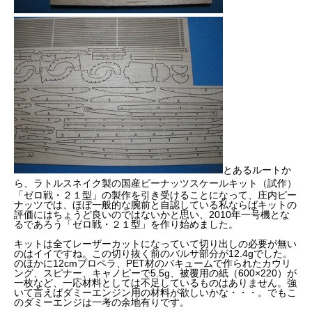
とあるルートか
ら、
ラトルスネイク製
の国産ピーナッツスケールキット（試作）
「ゼロ戦・２１型」の製作を引き受けることになって、庄内ピー
ナッツでは、ほぼ一般的な腕前と自認している私ならばキットの
評価にはちょうど良いのではないかと思い、2010年一号機とな
るであろう「ゼロ戦・２１型」を作り始めました。
キットは全てレーザーカットになっていて切り出しの必要が無い
のはイイですね。この切り抜く前のバルサ部分が12.4gでした。
のほかに12cmプロペラ、PET材のバキュームで作られたカウリ
ング、スピナー、キャノピーで5.5g、被覆用の紙（600×220）が
一枚など、一応材料としては不足しているものはありません。強
いて言えばダミーエンジン用の材料が欲しいかな・・・。でもこ
のダミーエンジは一考の余地有りです。