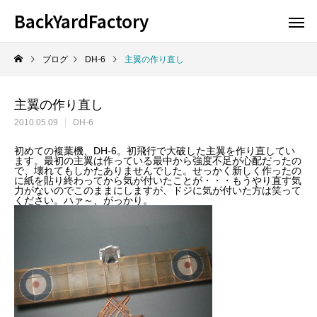
BackYardFactory
ブログ
DH-6
主翼の作り直し
主翼の作り直し
2010.05.09
DH-6
初めての複葉機、DH-6。初飛行で大破した主翼を作り直してい
ます。最初の主翼は作っている最中から強度不足が心配だったの
で、壊れてもしかたありませんでした。せっかく新しく作ったの
に紙を貼り終わってから気が付いたことが・・・もうやり直す気
力がないのでこのままにしますが、ドジに気が付いた方は笑って
ください。ハァ～、がっかり。