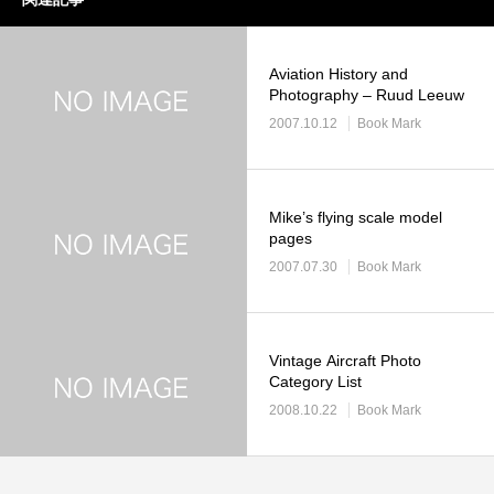
Aviation History and
Photography – Ruud Leeuw
2007.10.12
Book Mark
Mike’s flying scale model
pages
2007.07.30
Book Mark
Vintage Aircraft Photo
Category List
2008.10.22
Book Mark