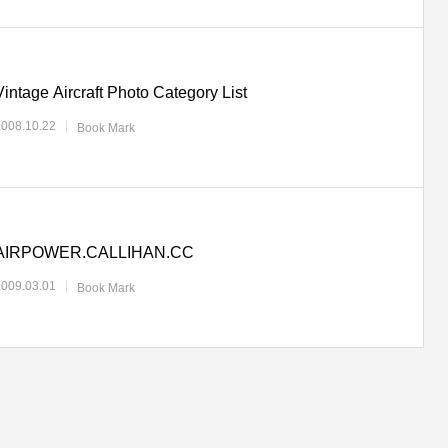
Vintage Aircraft Photo Category List
2008.10.22
Book Mark
AIRPOWER.CALLIHAN.CC
2009.03.01
Book Mark