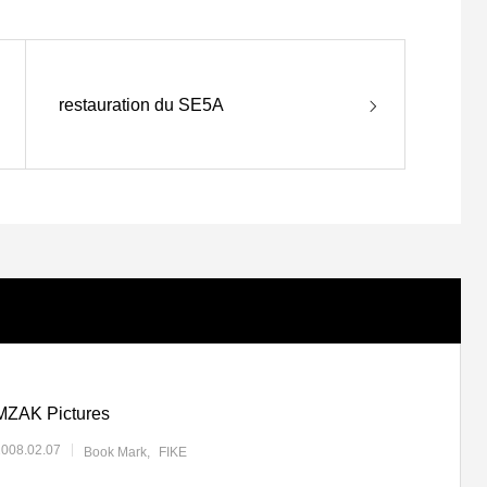
restauration du SE5A
MZAK Pictures
2008.02.07
Book Mark
FIKE