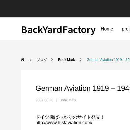
BackYardFactory
Home
pro
ブログ
Book Mark
German Aviation 1919 – 1
German Aviation 1919 – 194
2007.08.20
Book Mark
ドイツ機ばっかりのサイト発見！
http://www.histaviation.com/