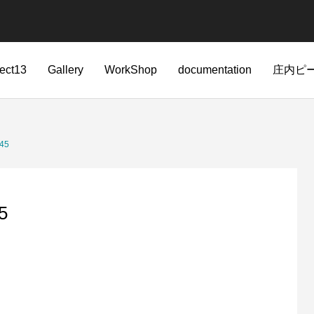
ject13
Gallery
WorkShop
documentation
庄内ピ
945
5