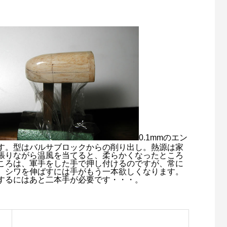
0.1mmのエン
す。型はバルサブロックからの削り出し。熱源は家
張りながら温風を当てると、柔らかくなったところ
ころは、軍手をした手で押し付けるのですが、常に
、シワを伸ばすには手がもう一本欲しくなります。
するにはあと二本手が必要です・・・。