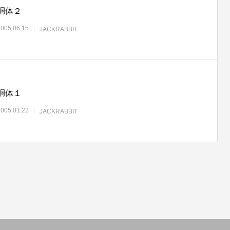
胴体２
2005.06.15
JACKRABBIT
胴体１
2005.01.22
JACKRABBIT