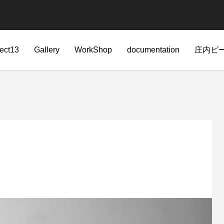
ject13
Gallery
WorkShop
documentation
庄内ピ