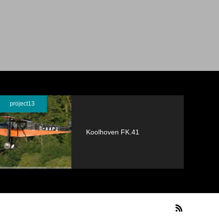
project13
Koolhoven FK.41