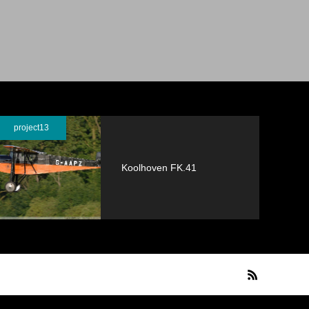
project13
Koolhoven FK.41