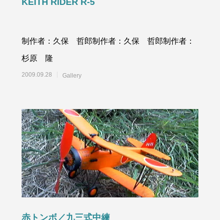
KEITH RIDER R-5
制作者：久保 哲郎制作者：久保 哲郎制作者：
杉原 隆
2009.09.28
Gallery
赤トンボ／九三式中練