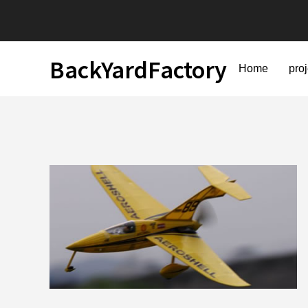
BackYardFactory
Home
pro