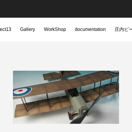
ject13
Gallery
WorkShop
documentation
庄内ピ