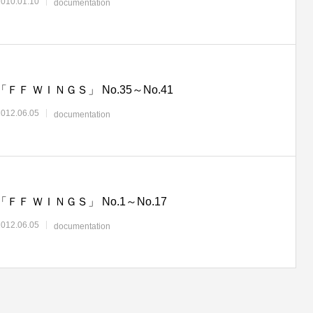
2010.01.10
documentation
「ＦＦ ＷＩＮＧＳ」 No.35～No.41
2012.06.05
documentation
「ＦＦ ＷＩＮＧＳ」 No.1～No.17
2012.06.05
documentation