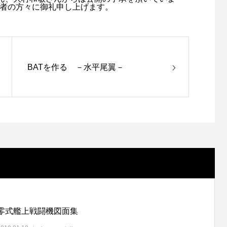
寄稿者の方々に御礼申し上げます。
BATを作る －水平尾翼－
零式艦上戦闘機図面集