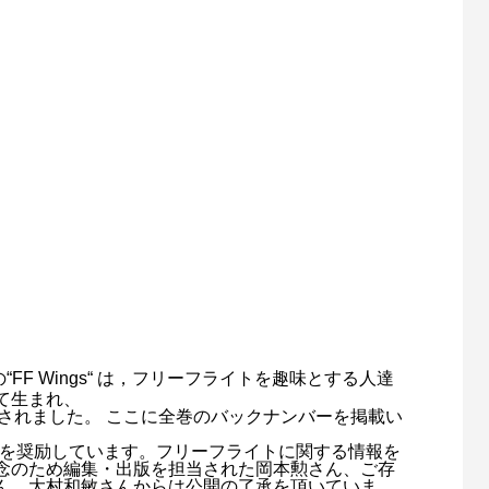
“FF Wings“ は，フリーフライトを趣味とする人達
て生まれ、
で刊行されました。 ここに全巻のバックナンバーを掲載い
引用を奨励しています。フリーフライトに関する情報を
念のため編集・出版を担当された岡本勲さん、ご存
ん、大村和敏さんからは公開の了承を頂いていま