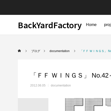
BackYardFactory
Home
pro
ブログ
documentation
「ＦＦ ＷＩＮＧＳ」 No.
「ＦＦ ＷＩＮＧＳ」 No.42～
2012.06.05
documentation