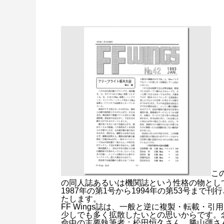
この
の同人誌あるいは機関誌という性格の物とし
1987年の第1号から1994年の第53号ま
たします。
FF Wings誌は、一般と逆に複製・転載・
少しでも多く拡散したいとの思いからです。
命中の主要執筆者：松田恒久さん、勝山彊さ