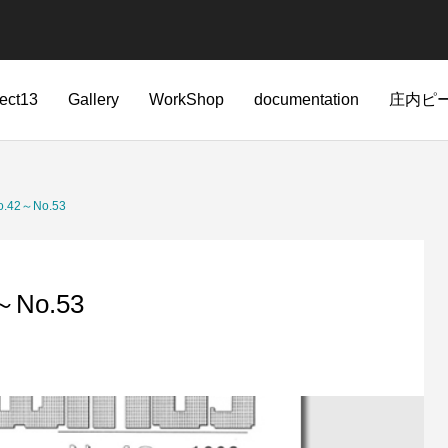
ject13
Gallery
WorkShop
documentation
庄内ピ
42～No.53
No.53