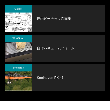
Gallery
庄内ピーナッツ図面集
WorkShop
自作バキュームフォーム
project13
Koolhoven FK.41